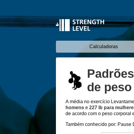
Calculadoras
Padrões
de peso
A média no exercício Levantam
homens
e
227 lb para mulher
de acordo com o peso corporal e
Também conhecido por: Pause D