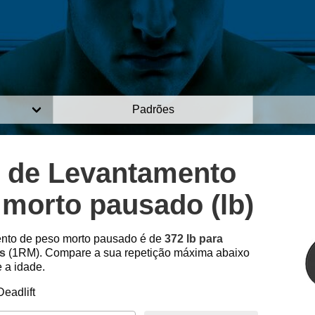
Padrões
 de Levantamento
 morto pausado (lb)
ento de peso morto pausado é de
372 lb para
es
(1RM). Compare a sua repetição máxima abaixo
 a idade.
eadlift