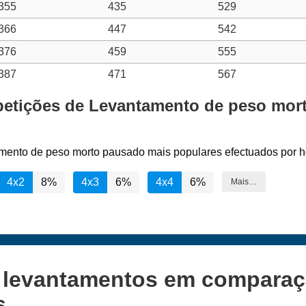
355
435
529
366
447
542
376
459
555
387
471
567
epetições de Levantamento de peso mo
amento de peso morto pausado mais populares efectuados por h
4x2
8%
4x3
6%
4x4
6%
Mais…
s levantamentos em compara
s