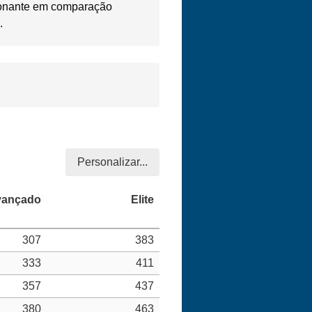
ionante em comparação
.
Personalizar...
307
383
333
411
357
437
380
463