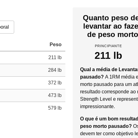
Quanto peso de
levantar ao fa
oral
de peso morto
Peso
PRINCIPIANTE
211 lb
211 lb
Qual a média de Levant
284 lb
pausado?
A 1RM média e
372 lb
morto pausado para um atl
resultado corresponde ao 
473 lb
Strength Level e represen
impressionante.
579 lb
O que é um bom resulta
peso morto pausado?
Os
devem ter como objetivo l