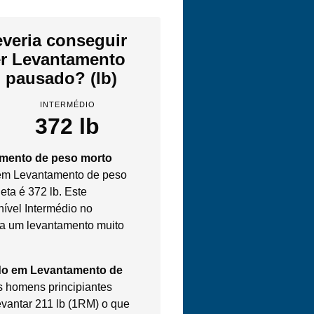
veria conseguir
zer Levantamento
 pausado? (lb)
INTERMÉDIO
372 lb
amento de peso morto
m Levantamento de peso
eta é 372 lb. Este
nível Intermédio no
ta um levantamento muito
do em Levantamento de
 homens principiantes
evantar 211 lb (1RM) o que