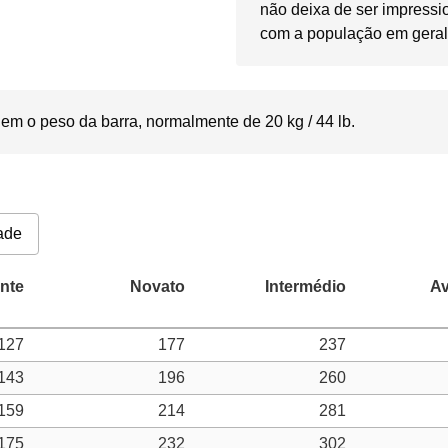
não deixa de ser impress
com a população em geral
em o peso da barra, normalmente de 20 kg / 44 lb.
ade
127
177
237
143
196
260
159
214
281
175
232
302