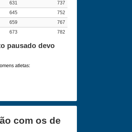
631
737
645
752
659
767
673
782
rto pausado devo
omens atletas:
ção com os de