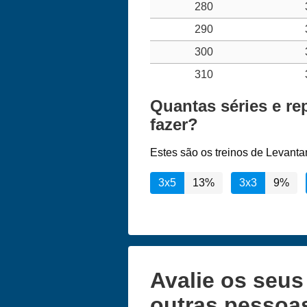
280
290
300
310
Quantas séries e r
fazer?
Estes são os treinos de Levant
3x5
13%
3x3
9%
Avalie os seu
outras pessoa