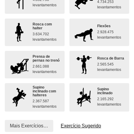
4.734.253
levantamentos
levantamentos
Rosca com
Flexões
halter
2.928.475
3.634.702
levantamentos
levantamentos
Prensa de
Rosca de Barra
pernas no trenó
2.565.545
2.661.088
levantamentos
levantamentos
Supino
Supino
inclinado com
inclinado
halteres
2.165.292
2.367.587
levantamentos
levantamentos
Mais Exercícios…
Exercício Sugerido