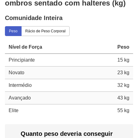
ombros sentado com halteres (kg)
Comunidade Inteira
Peso
Rácio de Peso Corporal
Nível de Força
Peso
Principiante
15 kg
Novato
23 kg
Intermédio
32 kg
Avançado
43 kg
Elite
55 kg
Quanto peso deveria conseguir