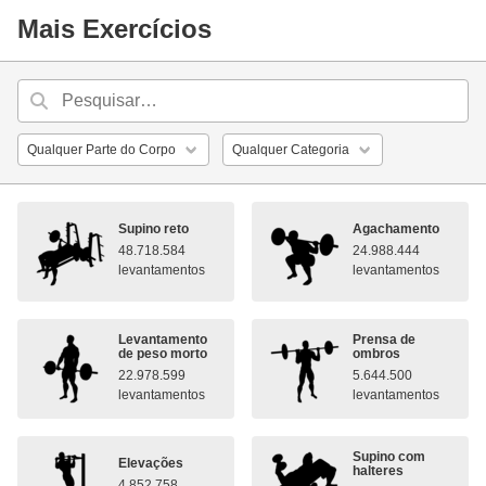
Mais Exercícios
Supino reto
Agachamento
48.718.584
24.988.444
levantamentos
levantamentos
Levantamento
Prensa de
de peso morto
ombros
22.978.599
5.644.500
levantamentos
levantamentos
Supino com
Elevações
halteres
4.852.758