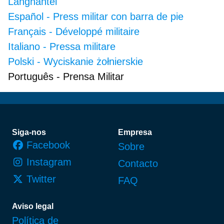
Langhantel
Español
-
Press militar con barra de pie
Français
-
Développé militaire
Italiano
-
Pressa militare
Polski
-
Wyciskanie żołnierskie
Português
-
Prensa Militar
Rodapé
Siga-nos
Empresa
Facebook
Sobre
Instagram
Contacto
Twitter
FAQ
Aviso legal
Política de