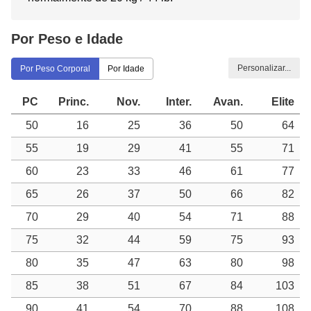
Por Peso e Idade
Personalizar...
Por Peso Corporal
Por Idade
PC
Princ.
Nov.
Inter.
Avan.
Elite
50
16
25
36
50
64
55
19
29
41
55
71
60
23
33
46
61
77
65
26
37
50
66
82
70
29
40
54
71
88
75
32
44
59
75
93
80
35
47
63
80
98
85
38
51
67
84
103
90
41
54
70
88
108