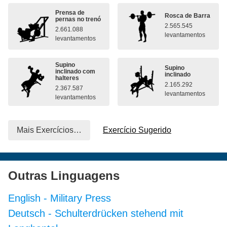
Prensa de
Rosca de Barra
pernas no trenó
2.565.545
2.661.088
levantamentos
levantamentos
Supino
Supino
inclinado com
inclinado
halteres
2.165.292
2.367.587
levantamentos
levantamentos
Mais Exercícios…
Exercício Sugerido
Outras Linguagens
English
-
Military Press
Deutsch
-
Schulterdrücken stehend mit