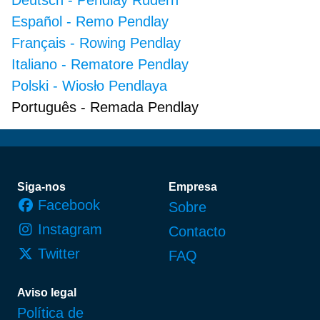
Español
-
Remo Pendlay
Français
-
Rowing Pendlay
Italiano
-
Rematore Pendlay
Polski
-
Wiosło Pendlaya
Português
-
Remada Pendlay
Rodapé
Siga-nos
Empresa
Facebook
Sobre
Instagram
Contacto
Twitter
FAQ
Aviso legal
Política de