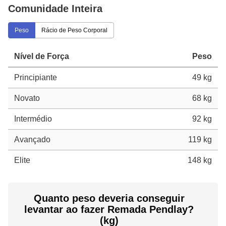
Comunidade Inteira
Peso
Rácio de Peso Corporal
Nível de Força
Peso
Principiante
49 kg
Novato
68 kg
Intermédio
92 kg
Avançado
119 kg
Elite
148 kg
Quanto peso deveria conseguir
levantar ao fazer Remada Pendlay?
(kg)