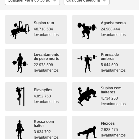
Supino reto
Agachamento
48.718.584
24.988.444
levantamentos
levantamentos
Levantamento
Prensa de
de peso morto
ombros
22.978.599
5.644.500
levantamentos
levantamentos
Supino com
Elevações
halteres
4.852.758
4.734.253
levantamentos
levantamentos
Rosca com
Flexões
halter
2.928.475
3.634.702
levantamentos
levantamentos