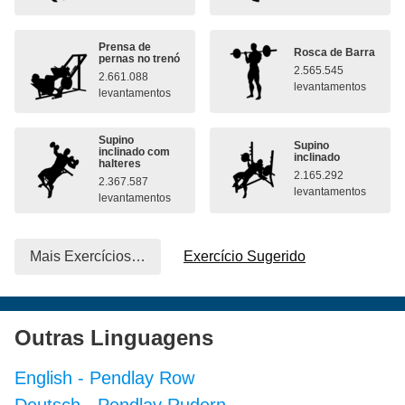
Prensa de
Rosca de Barra
pernas no trenó
2.565.545
2.661.088
levantamentos
levantamentos
Supino
Supino
inclinado com
inclinado
halteres
2.165.292
2.367.587
levantamentos
levantamentos
Mais Exercícios…
Exercício Sugerido
Outras Linguagens
English
-
Pendlay Row
Deutsch
-
Pendlay Rudern