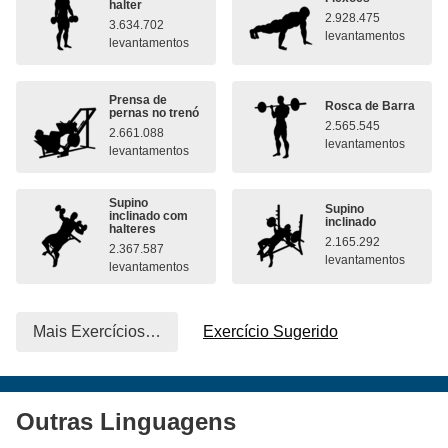
halter
2.928.475
3.634.702
levantamentos
levantamentos
Prensa de
Rosca de Barra
pernas no trenó
2.565.545
2.661.088
levantamentos
levantamentos
Supino
Supino
inclinado com
inclinado
halteres
2.165.292
2.367.587
levantamentos
levantamentos
Mais Exercícios…
Exercício Sugerido
Outras Linguagens