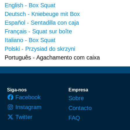
English
-
Box Squat
Deutsch
-
Kniebeuge mit Box
Español
-
Sentadilla con caja
Français
-
Squat sur boîte
Italiano
-
Box Squat
Polski
-
Przysiad do skrzyni
Português
-
Agachamento com caixa
Rodapé
Siga-nos
Empresa
Facebook
Sobre
Instagram
Contacto
Twitter
FAQ