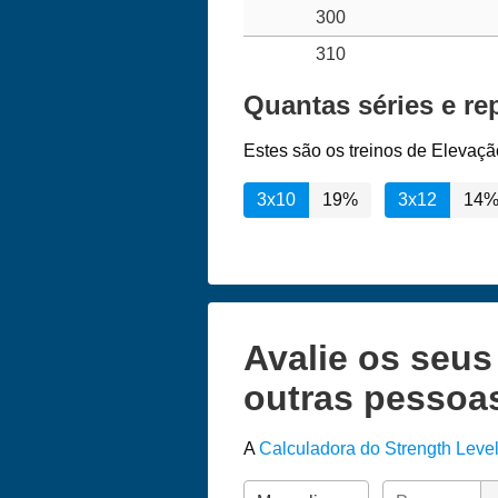
300
310
Quantas séries e re
Estes são os treinos de Elevaçã
3x10
19%
3x12
14
Avalie os seu
outras pessoa
A
Calculadora do Strength Leve