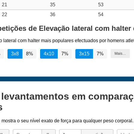
21
35
53
22
36
54
petições de Elevação lateral com halter
o lateral com halter mais populares efectuados por homens atle
%
3x8
8%
4x10
7%
3x15
7%
Mais…
s levantamentos em compara
s
l
mostra o seu nível exato de força para qualquer peso corporal.