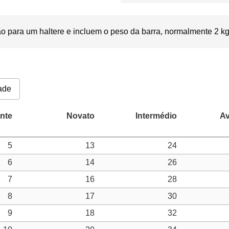
o para um haltere e incluem o peso da barra, normalmente 2 kg 
ade
5
13
24
6
14
26
7
16
28
8
17
30
9
18
32