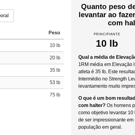
Quanto peso de
levantar ao faze
oral
com hal
Peso
PRINCIPIANTE
10 lb
10 lb
Qual a média de Elevação
20 lb
1RM média em Elevação la
35 lb
atleta é 35 lb. Este result
Intermédio no Strength Le
53 lb
levantamento muito impre
75 lb
O que é um bom resultad
com halter?
Os homens pr
como objetivo levantar 10
de ser impressionante e
população em geral.