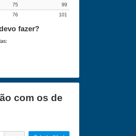
75
99
76
101
 devo fazer?
tas:
ção com os de