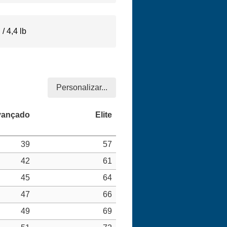
/ 4,4 lb
Personalizar...
39
57
42
61
45
64
47
66
49
69