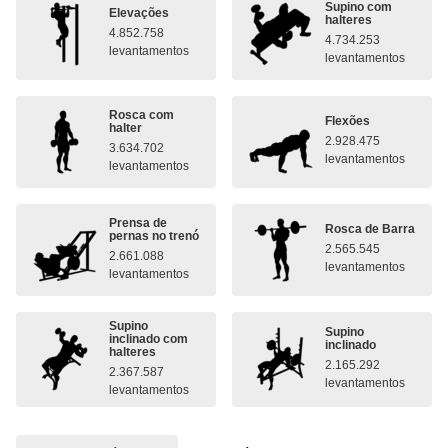
Supino com
Elevações
halteres
4.852.758
4.734.253
levantamentos
levantamentos
Rosca com
Flexões
halter
2.928.475
3.634.702
levantamentos
levantamentos
Prensa de
Rosca de Barra
pernas no trenó
2.565.545
2.661.088
levantamentos
levantamentos
Supino
Supino
inclinado com
inclinado
halteres
2.165.292
2.367.587
levantamentos
levantamentos