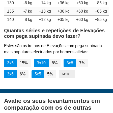
130
-6 kg
+14 kg
+36 kg
+60 kg
+85 kg
135
-7 kg
+13 kg
+36 kg
+60 kg
+85 kg
140
-8 kg
+12 kg
+35 kg
+60 kg
+85 kg
Quantas séries e repetições de Elevações
com pega supinada devo fazer?
Estes são os treinos de Elevações com pega supinada
mais populares efectuados por homens atletas:
3x5
15%
3x10
8%
3x8
7%
3x6
6%
5x5
5%
Mais…
Avalie os seus levantamentos em
comparação com os de outras