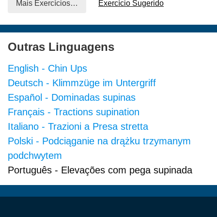
Mais Exercícios…
Exercício Sugerido
Outras Linguagens
English
-
Chin Ups
Deutsch
-
Klimmzüge im Untergriff
Español
-
Dominadas supinas
Français
-
Tractions supination
Italiano
-
Trazioni a Presa stretta
Polski
-
Podciąganie na drążku trzymanym
podchwytem
Português
-
Elevações com pega supinada