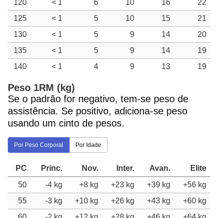
120
< 1
6
10
16
22
125
< 1
5
10
15
21
130
< 1
5
9
14
20
135
< 1
5
9
14
19
140
< 1
4
9
13
19
Peso 1RM (kg)
Se o padrão for negativo, tem-se peso de
assistência. Se positivo, adiciona-se peso
usando um cinto de pesos.
Por Peso Corporal
Por Idade
PC
Princ.
Nov.
Inter.
Avan.
Elite
50
-4 kg
+8 kg
+23 kg
+39 kg
+56 kg
55
-3 kg
+10 kg
+26 kg
+43 kg
+60 kg
60
-2 kg
+12 kg
+28 kg
+46 kg
+64 kg