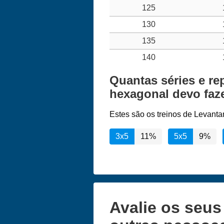
125
130
135
140
Quantas séries e r
hexagonal devo faz
Estes são os treinos de Levant
3x5
11%
5x5
9%
Avalie os seu