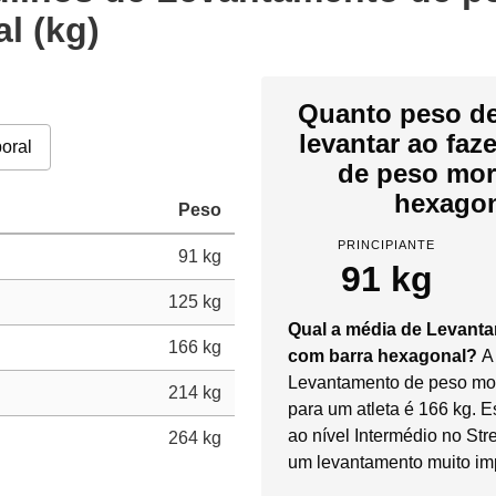
l (kg)
Quanto peso de
levantar ao fa
oral
de peso mor
hexagon
Peso
PRINCIPIANTE
91 kg
91 kg
125 kg
Qual a média de Levant
166 kg
com barra hexagonal?
A
Levantamento de peso mor
214 kg
para um atleta é 166 kg. 
ao nível Intermédio no Str
264 kg
um levantamento muito im