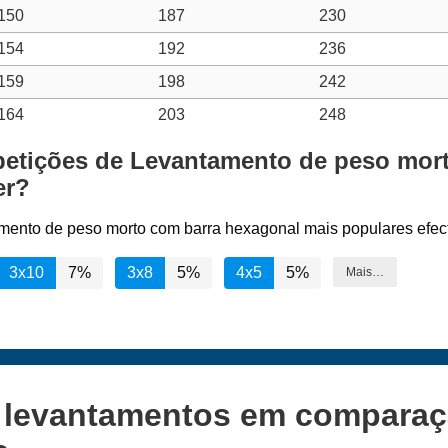
150
187
230
154
192
236
159
198
242
164
203
248
epetições de Levantamento de peso mor
er?
amento de peso morto com barra hexagonal mais populares efec
3x10
7%
3x8
5%
4x5
5%
Mais…
s levantamentos em compara