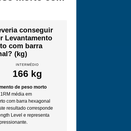
veria conseguir
zer Levantamento
to com barra
al? (kg)
INTERMÉDIO
166 kg
amento de peso morto
 1RM média em
to com barra hexagonal
Este resultado corresponde
ength Level e representa
pressionante.