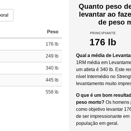
Quanto peso de
levantar ao fa
oral
de peso m
Peso
PRINCIPIANTE
176 lb
176 lb
Qual a média de Levant
249 lb
1RM média em Levantamen
340 lb
um atleta é 340 lb. Este r
nível Intermédio no Streng
445 lb
levantamento muito impre
558 lb
O que é um bom resulta
peso morto?
Os homens p
como objetivo levantar 17
de ser impressionante e
população em geral.