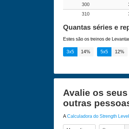
300
310
Quantas séries e r
Estes são os treinos de Levant
3x5
14%
5x5
12%
Avalie os seu
outras pessoa
A
Calculadora do Strength Leve