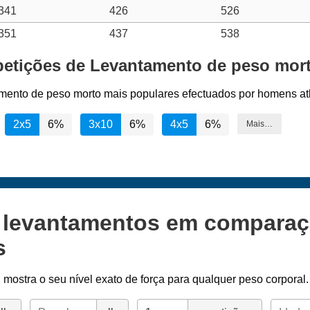
341
426
526
351
437
538
epetições de Levantamento de peso mort
amento de peso morto mais populares efectuados por homens atl
2x5
6%
3x10
6%
4x5
6%
Mais…
s levantamentos em compara
s
l
mostra o seu nível exato de força para qualquer peso corporal.