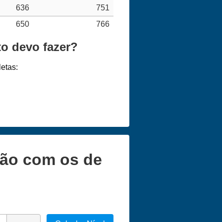
636
751
650
766
o devo fazer?
etas:
ção com os de