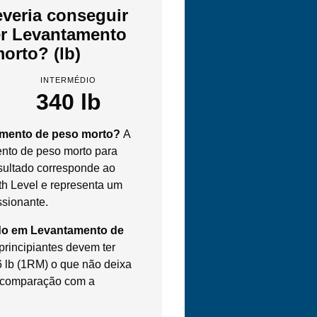
veria conseguir
zer Levantamento
orto? (lb)
INTERMÉDIO
340 lb
amento de peso morto?
A
to de peso morto para
esultado corresponde ao
th Level e representa um
ssionante.
do em Levantamento de
rincipiantes devem ter
6 lb (1RM) o que não deixa
m comparação com a