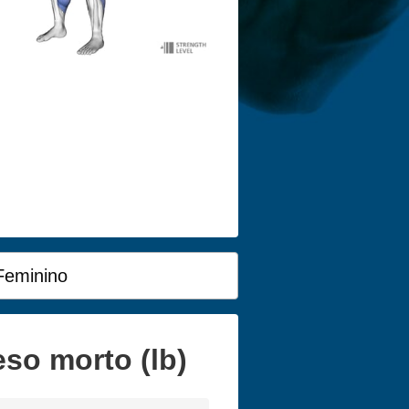
Feminino
so morto (lb)