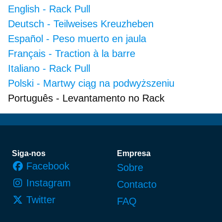
English
-
Rack Pull
Deutsch
-
Teilweises Kreuzheben
Español
-
Peso muerto en jaula
Français
-
Traction à la barre
Italiano
-
Rack Pull
Polski
-
Martwy ciąg na podwyższeniu
Português
-
Levantamento no Rack
Rodapé
Siga-nos
Empresa
Facebook
Sobre
Instagram
Contacto
Twitter
FAQ