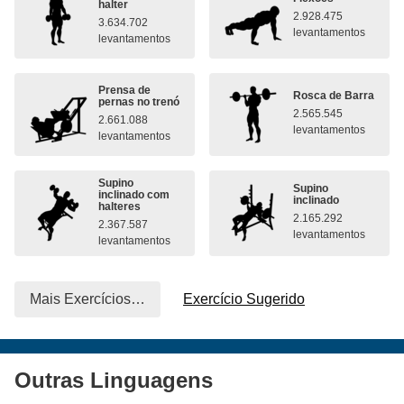
halter
2.928.475
3.634.702
levantamentos
levantamentos
Prensa de
Rosca de Barra
pernas no trenó
2.565.545
2.661.088
levantamentos
levantamentos
Supino
Supino
inclinado com
inclinado
halteres
2.165.292
2.367.587
levantamentos
levantamentos
Mais Exercícios…
Exercício Sugerido
Outras Linguagens