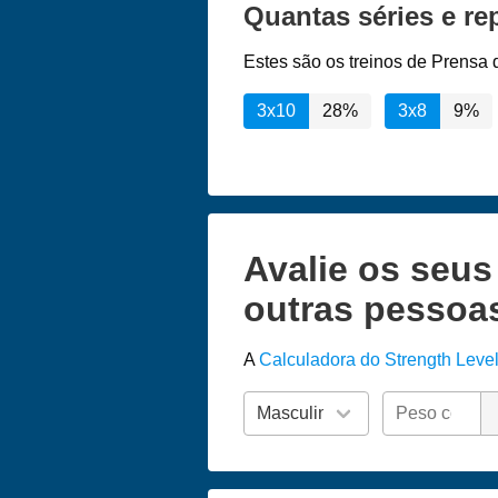
Quantas séries e r
Estes são os treinos de Prensa
3x10
28%
3x8
9%
Avalie os seu
outras pessoa
A
Calculadora do Strength Leve