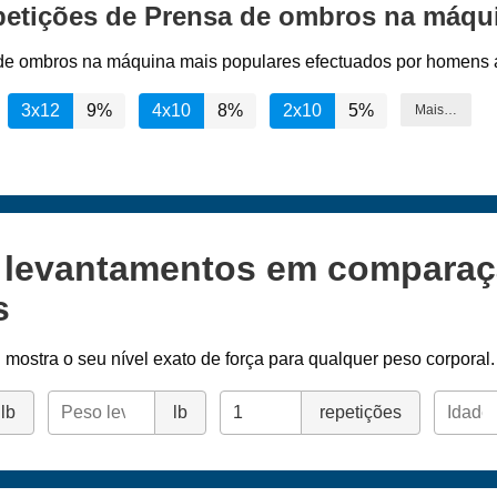
epetições de Prensa de ombros na máqu
 de ombros na máquina mais populares efectuados por homens a
3x12
9%
4x10
8%
2x10
5%
Mais…
s levantamentos em compara
s
l
mostra o seu nível exato de força para qualquer peso corporal.
lb
lb
repetições