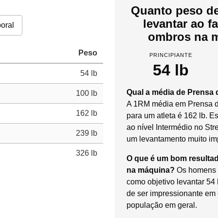
Quanto peso de
levantar ao f
oral
ombros na m
Peso
PRINCIPIANTE
54 lb
54 lb
Qual a média de Prensa
100 lb
A 1RM média em Prensa 
162 lb
para um atleta é 162 lb. E
ao nível Intermédio no Str
239 lb
um levantamento muito im
326 lb
O que é um bom resulta
na máquina?
Os homens p
como objetivo levantar 54
de ser impressionante e
população em geral.