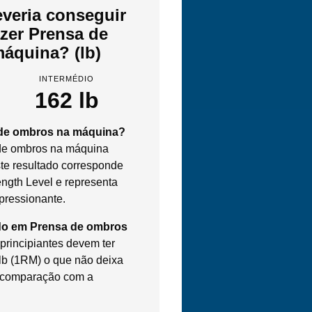
veria conseguir
azer Prensa de
áquina? (lb)
INTERMÉDIO
162 lb
 de ombros na máquina?
de ombros na máquina
ste resultado corresponde
ength Level e representa
pressionante.
do em Prensa de ombros
rincipiantes devem ter
 lb (1RM) o que não deixa
m comparação com a