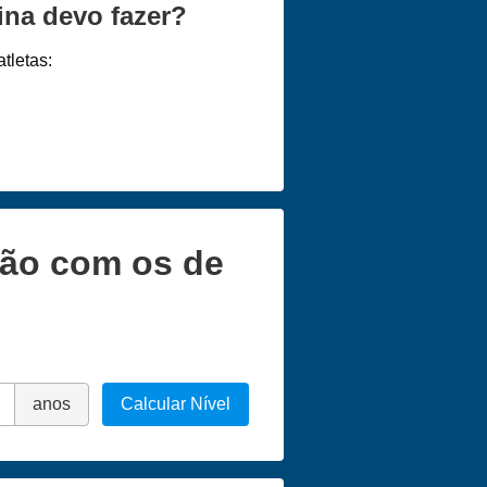
ina devo fazer?
tletas:
ção com os de
anos
Calcular Nível