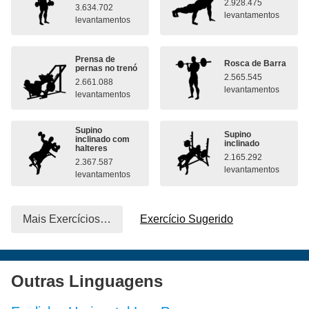
2.928.475
3.634.702
levantamentos
levantamentos
Prensa de
Rosca de Barra
pernas no trenó
2.565.545
2.661.088
levantamentos
levantamentos
Supino
Supino
inclinado com
inclinado
halteres
2.165.292
2.367.587
levantamentos
levantamentos
Mais Exercícios…
Exercício Sugerido
Outras Linguagens