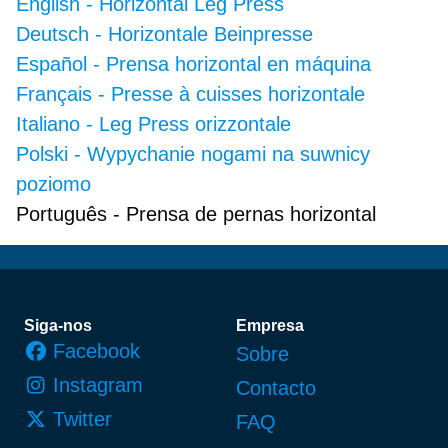
English
-
Horizontal Leg Press
Deutsch
-
Horizontale Beinpresse
Español
-
Prensa horizontal en máquina
Français
-
Presse à cuisses horizontale
Italiano
-
Leg Press orizzontale
Polski
-
Wypychanie nogami na suwnicy
poziomo
Português
-
Prensa de pernas horizontal
Rodapé
Siga-nos
Empresa
Facebook
Sobre
Instagram
Contacto
Twitter
FAQ