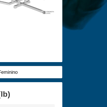
Feminino
lb)