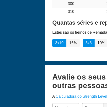
300
310
Quantas séries e re
Estes são os treinos de Remada
3x10
16%
3x8
10%
Avalie os seu
outras pessoa
A
Calculadora do Strength Leve