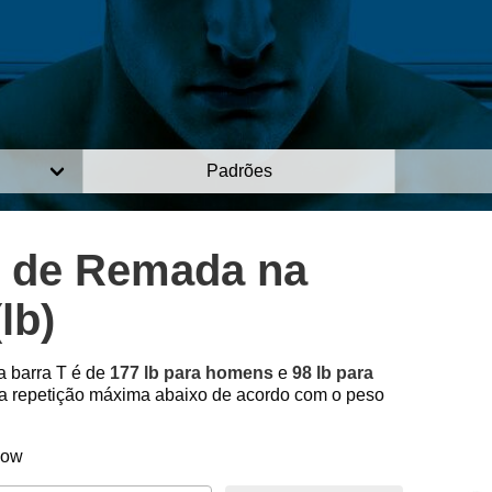
Padrões
 de Remada na
lb)
a barra T é de
177 lb para homens
e
98 lb para
 repetição máxima abaixo de acordo com o peso
Row