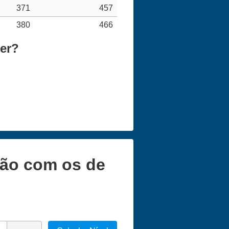
371
457
380
466
zer?
ção com os de