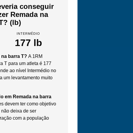
veria conseguir
azer Remada na
T? (lb)
INTERMÉDIO
177 lb
 na barra T?
A 1RM
 T para um atleta é 177
onde ao nível Intermédio no
ta um levantamento muito
do em Remada na barra
es devem ter como objetivo
 não deixa de ser
ração com a população