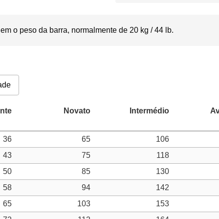
em o peso da barra, normalmente de 20 kg / 44 lb.
ade
36
65
106
43
75
118
50
85
130
58
94
142
65
103
153