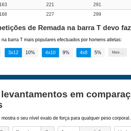
163
221
291
168
227
299
petições de Remada na barra T devo fa
 na barra T mais populares efectuados por homens atletas:
3x12
10%
4x10
9%
4x8
5%
Mais…
s levantamentos em compara
s
l
mostra o seu nível exato de força para qualquer peso corporal.