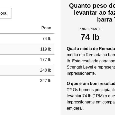
Quanto peso de
levantar ao f
oral
barra 
Peso
PRINCIPIANTE
74 lb
74 lb
Qual a média de Remada
119 lb
média em Remada na barra
177 lb
lb. Este resultado corresp
Strength Level e represen
248 lb
impressionante.
327 lb
O que é um bom resulta
T?
Os homens principiant
levantar 74 lb (1RM) o que
impressionante em compa
em geral.