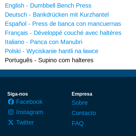
English
-
Dumbbell Bench Press
Deutsch
-
Bankdrücken mit Kurzhantel
Español
-
Press de banca con mancuernas
Français
-
Développé couché avec haltères
Italiano
-
Panca con Manubri
Polski
-
Wyciskanie hantli na ławce
Português
-
Supino com halteres
Rodapé
Siga-nos
Empresa
Facebook
Sobre
Instagram
Contacto
Twitter
FAQ