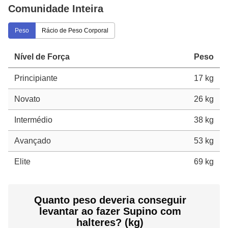
Comunidade Inteira
Peso
Rácio de Peso Corporal
Nível de Força
Peso
Principiante
17 kg
Novato
26 kg
Intermédio
38 kg
Avançado
53 kg
Elite
69 kg
Quanto peso deveria conseguir
levantar ao fazer Supino com
halteres? (kg)