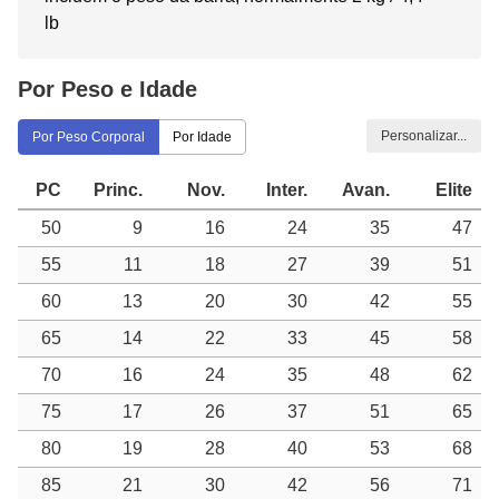
lb
Por Peso e Idade
Personalizar...
Por Peso Corporal
Por Idade
PC
Princ.
Nov.
Inter.
Avan.
Elite
50
9
16
24
35
47
55
11
18
27
39
51
60
13
20
30
42
55
65
14
22
33
45
58
70
16
24
35
48
62
75
17
26
37
51
65
80
19
28
40
53
68
85
21
30
42
56
71