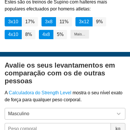
Estes são os treinos de Supino com halteres mais
populares efectuados por homens atletas:
3x10
17%
3x8
11%
3x12
9%
4x10
8%
4x8
5%
Mais…
Avalie os seus levantamentos em
comparação com os de outras
pessoas
A
Calculadora do Strength Level
mostra o seu nível exato
de força para qualquer peso corporal.
kg