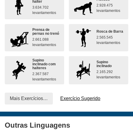
halter
2.928.475
3.634.702
levantamentos
levantamentos
Prensa de
Rosca de Barra
pernas no trenó
2.565.545
2.661.088
levantamentos
levantamentos
Supino
Supino
inclinado com
inclinado
halteres
2.165.292
2.367.587
levantamentos
levantamentos
Mais Exercícios…
Exercício Sugerido
Outras Linguagens