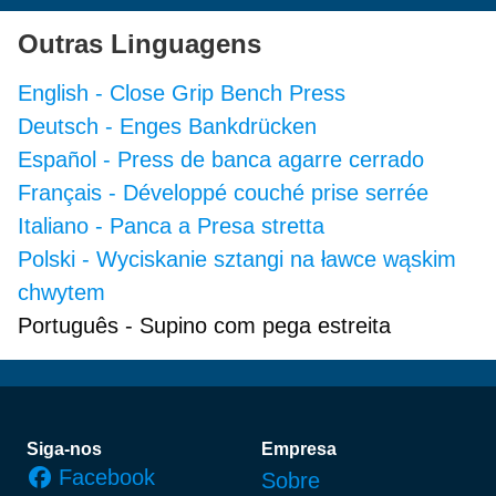
Outras Linguagens
English
-
Close Grip Bench Press
Deutsch
-
Enges Bankdrücken
Español
-
Press de banca agarre cerrado
Français
-
Développé couché prise serrée
Italiano
-
Panca a Presa stretta
Polski
-
Wyciskanie sztangi na ławce wąskim
chwytem
Português
-
Supino com pega estreita
Rodapé
Siga-nos
Empresa
Facebook
Sobre