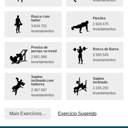
levantamentos
Rosca com
Flexões
halter
2.928.475
3.634.702
levantamentos
levantamentos
Prensa de
Rosca de Barra
pernas no trenó
2.565.545
2.661.088
levantamentos
levantamentos
Supino
Supino
inclinado com
inclinado
halteres
2.165.292
2.367.587
levantamentos
levantamentos
Mais Exercícios…
Exercício Sugerido