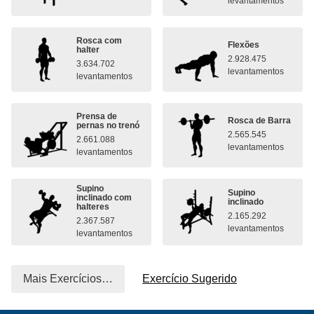
levantamentos
Rosca com
Flexões
halter
2.928.475
3.634.702
levantamentos
levantamentos
Prensa de
Rosca de Barra
pernas no trenó
2.565.545
2.661.088
levantamentos
levantamentos
Supino
Supino
inclinado com
inclinado
halteres
2.165.292
2.367.587
levantamentos
levantamentos
Mais Exercícios…
Exercício Sugerido