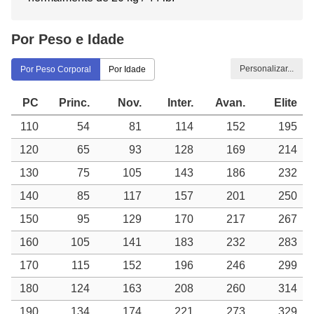
Por Peso e Idade
Personalizar...
Por Peso Corporal
Por Idade
PC
Princ.
Nov.
Inter.
Avan.
Elite
110
54
81
114
152
195
120
65
93
128
169
214
130
75
105
143
186
232
140
85
117
157
201
250
150
95
129
170
217
267
160
105
141
183
232
283
170
115
152
196
246
299
180
124
163
208
260
314
190
134
174
221
273
329