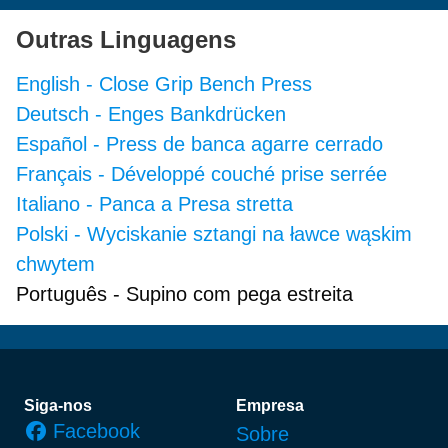
Outras Linguagens
English
-
Close Grip Bench Press
Deutsch
-
Enges Bankdrücken
Español
-
Press de banca agarre cerrado
Français
-
Développé couché prise serrée
Italiano
-
Panca a Presa stretta
Polski
-
Wyciskanie sztangi na ławce wąskim
chwytem
Português
-
Supino com pega estreita
Rodapé
Siga-nos
Empresa
Facebook
Sobre